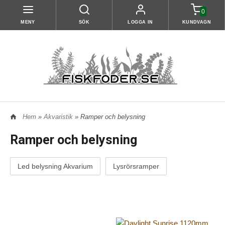
0
MENY
SÖK
LOGGA IN
KUNDVAGN
Hem
»
Akvaristik
» Ramper och belysning
Ramper och belysning
Led belysning Akvarium
Lysrörsramper