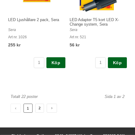
LED Ljushållare 2 pack, Sera
LED Adapter T5 kort LED X-
Change system, Sera
Sera
Sera
Art nr. 1026
Art nr. 521
255 kr
56 kr
Köp
Köp
Totalt 22 poster
Sida 1 av 2
2
1