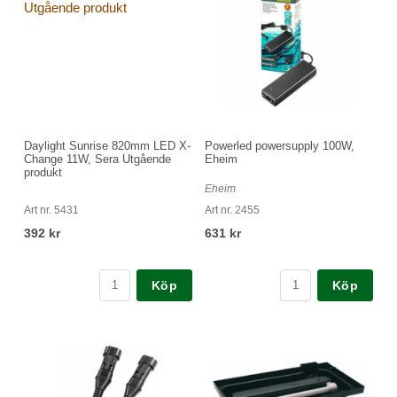
Daylight Sunrise 820mm LED X-
Powerled powersupply 100W,
Change 11W, Sera Utgående
Eheim
produkt
Eheim
Art nr. 5431
Art nr. 2455
392 kr
631 kr
Köp
Köp