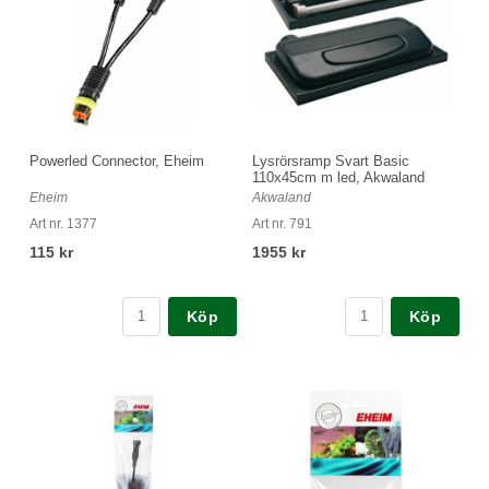
Powerled Connector, Eheim
Lysrörsramp Svart Basic
110x45cm m led, Akwaland
Eheim
Akwaland
Art nr. 1377
Art nr. 791
115 kr
1955 kr
Köp
Köp