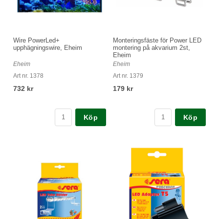
Wire PowerLed+
Monteringsfäste för Power LED
upphägningswire, Eheim
montering på akvarium 2st,
Eheim
Eheim
Eheim
Art nr. 1378
Art nr. 1379
732 kr
179 kr
Köp
Köp