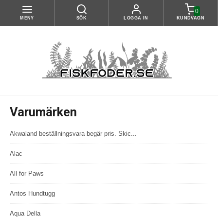
0
MENY
SÖK
LOGGA IN
KUNDVAGN
Varumärken
Akwaland beställningsvara begär pris. Skic...
Alac
All for Paws
Antos Hundtugg
Aqua Della