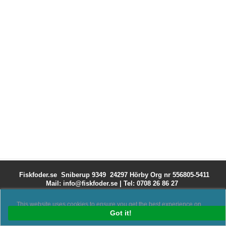
Fiskfoder.se Sniberup 9349 24297 Hörby
Org nr 556805-5411
Mail: info@fiskfoder.se
|
Tel: 0708 26 86 27
This website uses cookies to ensure you get the best experience on
our website.
Got it!