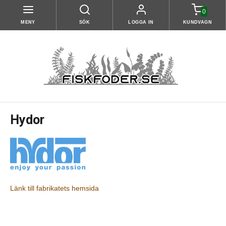
0
MENY
SÖK
LOGGA IN
KUNDVAGN
Hydor
Länk till fabrikatets hemsida