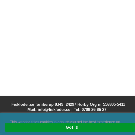
Fiskfoder.se Sniberup 9349 24297 Hörby
Org nr 556805-5411
Mail: info@fiskfoder.se
|
Tel: 0708 26 86 27
This website uses cookies to ensure you get the best experience on
our website.
Got it!