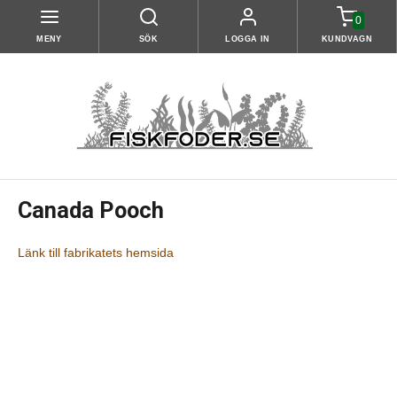
0
MENY
SÖK
LOGGA IN
KUNDVAGN
Canada Pooch
Länk till fabrikatets hemsida